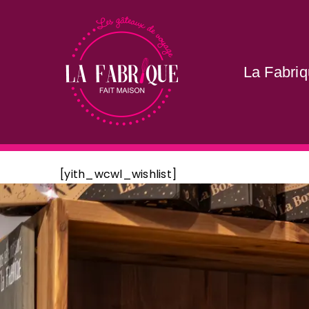
La Fabri
[yith_wcwl_wishlist]